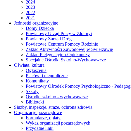
2024
2023
2022
2021
Jednostki organizacyjne
Domy Dziecka
Powiatowy Urząd Pracy w Złotoryi
Powiatowy Zarząd Dróg
Powiatowe Centrum Pomocy Rodzinie
Zakład Aktywności Zawodowej w Świerzawie
Zakład Pielęgnacyjno-Opiekuńczy
Specjalne Ośrodki Szkolno-Wychowawcze
Oświata, kultura
Ogłoszenia
Placówki niepubliczne
Komunikaty
Powiatowy Ośrodek Pomocy Psychologiczno - Pedagogi
Szkoły
Ośrodki szkolno - wychowawcze
Biblioteki
Służby, inspekcje, straże, ochrona zdrowia
Organizacje pozarządowe
Formularze, opłaty
Wykaz organizacji pozarządowych
Przydatne linki