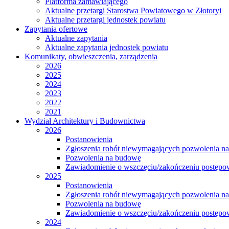
Platforma zamawiającego
Aktualne przetargi Starostwa Powiatowego w Złotoryi
Aktualne przetargi jednostek powiatu
Zapytania ofertowe
Aktualne zapytania
Aktualne zapytania jednostek powiatu
Komunikaty, obwieszczenia, zarządzenia
2026
2025
2024
2023
2022
2021
Wydział Architektury i Budownictwa
2026
Postanowienia
Zgłoszenia robót niewymagających pozwolenia n
Pozwolenia na budowę
Zawiadomienie o wszczęciu/zakończeniu postępow
2025
Postanowienia
Zgłoszenia robót niewymagających pozwolenia n
Pozwolenia na budowę
Zawiadomienie o wszczęciu/zakończeniu postępow
2024