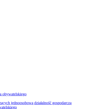
wa obywatelskiego
zących jednoosobową działalność gospodarczą
watelskiego