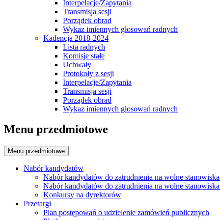
Interpelacje/Zapytania
Transmisja sesji
Porządek obrad
Wykaz imiennych głosowań radnych
Kadencja 2018-2024
Lista radnych
Komisje stałe
Uchwały
Protokoły z sesji
Interpelacje/Zapytania
Transmisja sesji
Porządek obrad
Wykaz imiennych głosowań radnych
Menu przedmiotowe
Menu przedmiotowe
Nabór kandydatów
Nabór kandydatów do zatrudnienia na wolne stanowiska
Nabór kandydatów do zatrudnienia na wolne stanowiska
Konkursy na dyrektorów
Przetargi
Plan postępowań o udzielenie zamówień publicznych