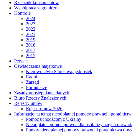
Rzecznik konsumentów
Współpraca zagraniczna
Kontrole
2024
2023
2022
2021
2019
2018
2017
2015
Petycje
Oświadczenia majątkowe
Kierownictwo Starostwa, jednostek
Radni
Zarząd
Formularze
Zasady udostępniania danych
Biuro Rzeczy Znalezionych
Rejestry umów
Rejestr umów 2026
Informacje na temat nieodpłatnej pomocy prawnej i poradnict
Pomoc uchodźcom z Ukrainy
Nieodpłatna pomoc prawna dla osób fizycznych prowad
Punkty nieodpłatnej pomocy prawnej i poradnictwa oby