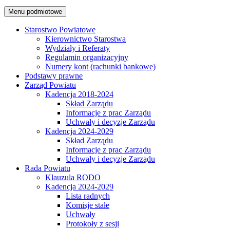
Menu podmiotowe
Starostwo Powiatowe
Kierownictwo Starostwa
Wydziały i Referaty
Regulamin organizacyjny
Numery kont (rachunki bankowe)
Podstawy prawne
Zarząd Powiatu
Kadencja 2018-2024
Skład Zarządu
Informacje z prac Zarządu
Uchwały i decyzje Zarządu
Kadencja 2024-2029
Skład Zarządu
Informacje z prac Zarządu
Uchwały i decyzje Zarządu
Rada Powiatu
Klauzula RODO
Kadencja 2024-2029
Lista radnych
Komisje stałe
Uchwały
Protokoły z sesji