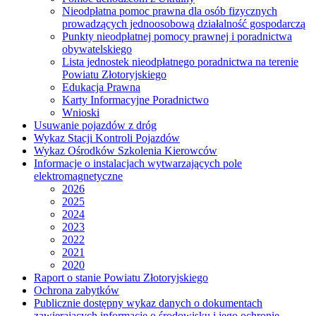
Nieodpłatna pomoc prawna dla osób fizycznych
prowadzących jednoosobową działalność gospodarczą
Punkty nieodpłatnej pomocy prawnej i poradnictwa
obywatelskiego
Lista jednostek nieodpłatnego poradnictwa na terenie
Powiatu Złotoryjskiego
Edukacja Prawna
Karty Informacyjne Poradnictwo
Wnioski
Usuwanie pojazdów z dróg
Wykaz Stacji Kontroli Pojazdów
Wykaz Ośrodków Szkolenia Kierowców
Informacje o instalacjach wytwarzających pole
elektromagnetyczne
2026
2025
2024
2023
2022
2021
2020
Raport o stanie Powiatu Złotoryjskiego
Ochrona zabytków
Publicznie dostępny wykaz danych o dokumentach
zawierających informacje o środowisku i jego ochronie