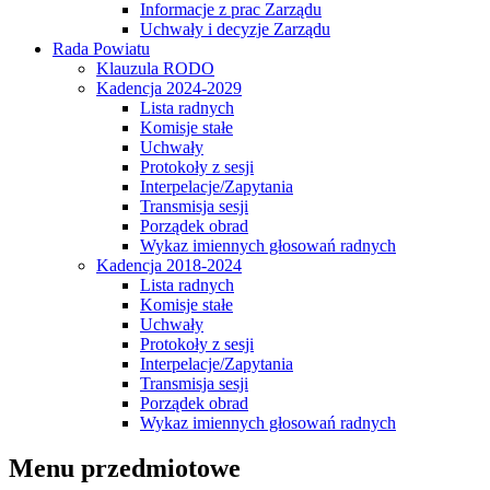
Informacje z prac Zarządu
Uchwały i decyzje Zarządu
Rada Powiatu
Klauzula RODO
Kadencja 2024-2029
Lista radnych
Komisje stałe
Uchwały
Protokoły z sesji
Interpelacje/Zapytania
Transmisja sesji
Porządek obrad
Wykaz imiennych głosowań radnych
Kadencja 2018-2024
Lista radnych
Komisje stałe
Uchwały
Protokoły z sesji
Interpelacje/Zapytania
Transmisja sesji
Porządek obrad
Wykaz imiennych głosowań radnych
Menu przedmiotowe