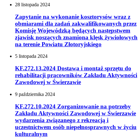
28
listopada
2024
Zapytanie na wykonanie kosztorysów wraz z
obmiarami dla zadań zakwalifikowanych przez
Komisję Wojewódzką będących następstwem
zjawisk noszących znamiona klęsk żywiołowych
na terenie Powiatu Złotoryjskiego
5
listopada
2024
KF.272.13.2024 Dostawa i montaż sprzętu do
rehabilitacji pracowników Zakładu Aktywności
Zawodowej w Świerzawie
9
października
2024
KF.272.10.2024 Zorganizowanie na potrzeby
Zakładu Aktywności Zawodowej w Świerzawie
wydarzenia związanego z rekreacją i
uczestnictwem osób niepełnosprawnych w życiu
kulturalnym