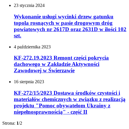
23
stycznia
2024
Wykonanie usługi wycinki drzew gatunku
topola rosnących w pasie drogowym dróg
powiatowych nr 2617D oraz 2631D w ilości 102
szt.
4
października
2023
KF-272.19.2023 Remont części pokrycia
dachowego w Zakładzie Aktywności
Zawodowej w Świerzawie
16
sierpnia
2023
KF-272/15/2023 Dostawa środków czystości i
materiałów chemicznych w związku z realizacją
projektu "Pomoc obywatelom Ukrainy z
niepełnosprawnością" - część II
Strona:
1
/2