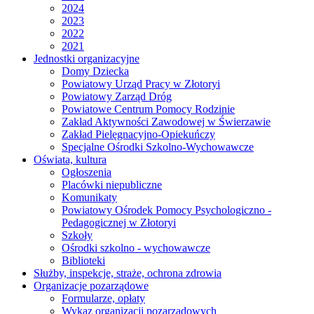
2024
2023
2022
2021
Jednostki organizacyjne
Domy Dziecka
Powiatowy Urząd Pracy w Złotoryi
Powiatowy Zarząd Dróg
Powiatowe Centrum Pomocy Rodzinie
Zakład Aktywności Zawodowej w Świerzawie
Zakład Pielęgnacyjno-Opiekuńczy
Specjalne Ośrodki Szkolno-Wychowawcze
Oświata, kultura
Ogłoszenia
Placówki niepubliczne
Komunikaty
Powiatowy Ośrodek Pomocy Psychologiczno -
Pedagogicznej w Złotoryi
Szkoły
Ośrodki szkolno - wychowawcze
Biblioteki
Służby, inspekcje, straże, ochrona zdrowia
Organizacje pozarządowe
Formularze, opłaty
Wykaz organizacji pozarządowych