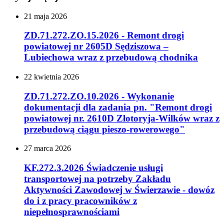
21
maja
2026
ZD.71.272.ZO.15.2026 - Remont drogi
powiatowej nr 2605D Sędziszowa –
Lubiechowa wraz z przebudową chodnika
22
kwietnia
2026
ZD.71.272.ZO.10.2026 - Wykonanie
dokumentacji dla zadania pn. "Remont drogi
powiatowej nr. 2610D Złotoryja-Wilków wraz z
przebudową ciągu pieszo-rowerowego"
27
marca
2026
KF.272.3.2026 Świadczenie usługi
transportowej na potrzeby Zakładu
Aktywności Zawodowej w Świerzawie - dowóz
do i z pracy pracowników z
niepełnosprawnościami