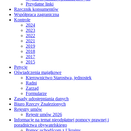
Przydatne linki
Rzecznik konsumentów
Współpraca zagraniczna
Kontrole
2024
2023
2022
2021
2019
2018
2017
2015
Petycje
Oświadczenia majątkowe
Kierownictwo Starostwa, jednostek
Radni
Zarząd
Formularze
Zasady udostępniania danych
Biuro Rzeczy Znalezionych
Rejestry umów
Rejestr umów 2026
Informacje na temat nieodpłatnej pomocy prawnej i
poradnictwa obywatelskiego
Pomoc uchodźcom z Ukrainy