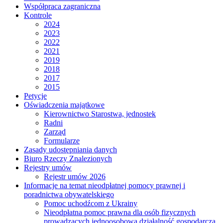
Współpraca zagraniczna
Kontrole
2024
2023
2022
2021
2019
2018
2017
2015
Petycje
Oświadczenia majątkowe
Kierownictwo Starostwa, jednostek
Radni
Zarząd
Formularze
Zasady udostępniania danych
Biuro Rzeczy Znalezionych
Rejestry umów
Rejestr umów 2026
Informacje na temat nieodpłatnej pomocy prawnej i
poradnictwa obywatelskiego
Pomoc uchodźcom z Ukrainy
Nieodpłatna pomoc prawna dla osób fizycznych
prowadzących jednoosobową działalność gospodarczą