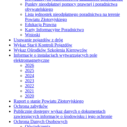
Punkty nieodpłatnej pomocy prawnej i poradnictwa
obywatelskiego
Lista jednostek nieodpłatnego poradnictwa na terenie
Powiatu Złotoryjskiego
Edukacja Prawna
Karty Informacyjne Poradnictwo
Wnioski
Usuwanie pojazdów z dróg
Wykaz Stacji Kontroli Pojazdów
Wykaz Ośrodków Szkolenia Kierowców
Informacje o instalacjach wytwarzających pole
elektromagnetyczne
2026
2025
2024
2023
2022
2021
2020
Raport o stanie Powiatu Złotoryjskiego
Ochrona zabytków
Publicznie dostępny wykaz danych o dokumentach
zawierających informacje o środowisku i jego ochronie
Ochrona Danych Osobowych
Oświadczenia