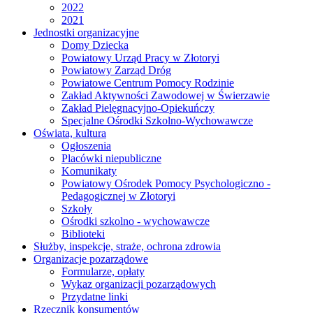
2022
2021
Jednostki organizacyjne
Domy Dziecka
Powiatowy Urząd Pracy w Złotoryi
Powiatowy Zarząd Dróg
Powiatowe Centrum Pomocy Rodzinie
Zakład Aktywności Zawodowej w Świerzawie
Zakład Pielęgnacyjno-Opiekuńczy
Specjalne Ośrodki Szkolno-Wychowawcze
Oświata, kultura
Ogłoszenia
Placówki niepubliczne
Komunikaty
Powiatowy Ośrodek Pomocy Psychologiczno -
Pedagogicznej w Złotoryi
Szkoły
Ośrodki szkolno - wychowawcze
Biblioteki
Służby, inspekcje, straże, ochrona zdrowia
Organizacje pozarządowe
Formularze, opłaty
Wykaz organizacji pozarządowych
Przydatne linki
Rzecznik konsumentów