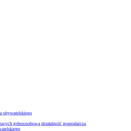
wa obywatelskiego
zących jednoosobową działalność gospodarczą
watelskiego