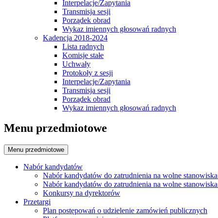
Interpelacje/Zapytania
Transmisja sesji
Porządek obrad
Wykaz imiennych głosowań radnych
Kadencja 2018-2024
Lista radnych
Komisje stałe
Uchwały
Protokoły z sesji
Interpelacje/Zapytania
Transmisja sesji
Porządek obrad
Wykaz imiennych głosowań radnych
Menu przedmiotowe
Menu przedmiotowe
Nabór kandydatów
Nabór kandydatów do zatrudnienia na wolne stanowiska
Nabór kandydatów do zatrudnienia na wolne stanowiska
Konkursy na dyrektorów
Przetargi
Plan postępowań o udzielenie zamówień publicznych