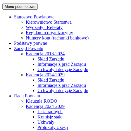
Menu podmiotowe
Starostwo Powiatowe
Kierownictwo Starostwa
Wydziały i Referaty
Regulamin organizacyjny
Numery kont (rachunki bankowe)
Podstawy prawne
Zarząd Powiatu
Kadencja 2018-2024
Skład Zarządu
Informacje z prac Zarządu
Uchwały i decyzje Zarządu
Kadencja 2024-2029
Skład Zarządu
Informacje z prac Zarządu
Uchwały i decyzje Zarządu
Rada Powiatu
Klauzula RODO
Kadencja 2024-2029
Lista radnych
Komisje stałe
Uchwały
Protokoły z sesji