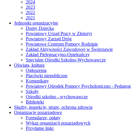
2024
2023
2022
2021
Jednostki organizacyjne
Domy Dziecka
Powiatowy Urząd Pracy w Złotoryi
Powiatowy Zarząd Dróg
Powiatowe Centrum Pomocy Rodzinie
Zakład Aktywności Zawodowej w Świerzawie
Zakład Pielęgnacyjno-Opiekuńczy
Specjalne Ośrodki Szkolno-Wychowawcze
Oświata, kultura
Ogłoszenia
Placówki niepubliczne
Komunikaty
Powiatowy Ośrodek Pomocy Psychologiczno - Pedagogi
Szkoły
Ośrodki szkolno - wychowawcze
Biblioteki
Służby, inspekcje, straże, ochrona zdrowia
Organizacje pozarządowe
Formularze, opłaty
Wykaz organizacji pozarządowych
Przydatne linki