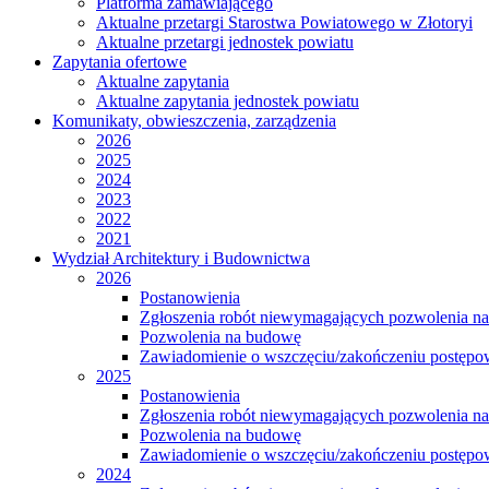
Platforma zamawiającego
Aktualne przetargi Starostwa Powiatowego w Złotoryi
Aktualne przetargi jednostek powiatu
Zapytania ofertowe
Aktualne zapytania
Aktualne zapytania jednostek powiatu
Komunikaty, obwieszczenia, zarządzenia
2026
2025
2024
2023
2022
2021
Wydział Architektury i Budownictwa
2026
Postanowienia
Zgłoszenia robót niewymagających pozwolenia n
Pozwolenia na budowę
Zawiadomienie o wszczęciu/zakończeniu postępow
2025
Postanowienia
Zgłoszenia robót niewymagających pozwolenia n
Pozwolenia na budowę
Zawiadomienie o wszczęciu/zakończeniu postępow
2024