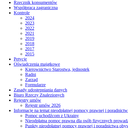
Rzecznik konsumentów
Współpraca zagraniczna
Kontrole
2024
2023
2022
2021
2019
2018
2017
2015
Petycje
Oświadczenia majątkowe
Kierownictwo Starostwa, jednostek
Radni
Zarząd
Formularze
Zasady udostępniania danych
Biuro Rzeczy Znalezionych
Rejestry umów
Rejestr umów 2026
Informacje na temat nieodpłatnej pomocy prawnej i poradnict
Pomoc uchodźcom z Ukrainy
Nieodpłatna pomoc prawna dla osób fizycznych prowad
Punkty nieodpłatnej pomocy prawnej i poradnictwa oby