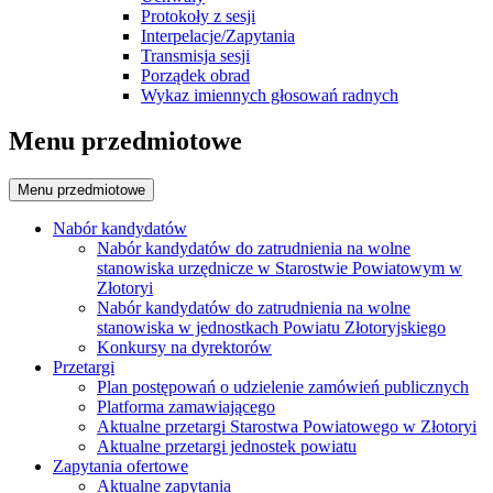
Protokoły z sesji
Interpelacje/Zapytania
Transmisja sesji
Porządek obrad
Wykaz imiennych głosowań radnych
Menu przedmiotowe
Menu przedmiotowe
Nabór kandydatów
Nabór kandydatów do zatrudnienia na wolne
stanowiska urzędnicze w Starostwie Powiatowym w
Złotoryi
Nabór kandydatów do zatrudnienia na wolne
stanowiska w jednostkach Powiatu Złotoryjskiego
Konkursy na dyrektorów
Przetargi
Plan postępowań o udzielenie zamówień publicznych
Platforma zamawiającego
Aktualne przetargi Starostwa Powiatowego w Złotoryi
Aktualne przetargi jednostek powiatu
Zapytania ofertowe
Aktualne zapytania