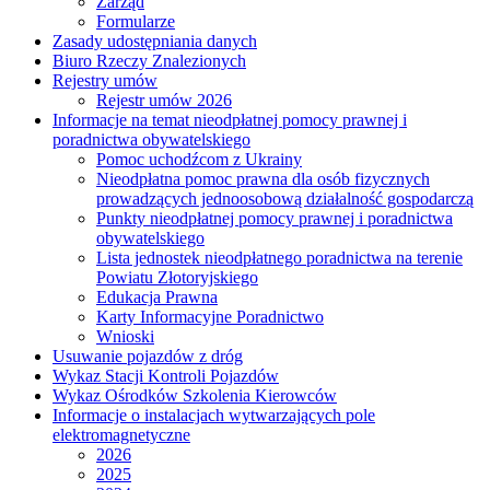
Zarząd
Formularze
Zasady udostępniania danych
Biuro Rzeczy Znalezionych
Rejestry umów
Rejestr umów 2026
Informacje na temat nieodpłatnej pomocy prawnej i
poradnictwa obywatelskiego
Pomoc uchodźcom z Ukrainy
Nieodpłatna pomoc prawna dla osób fizycznych
prowadzących jednoosobową działalność gospodarczą
Punkty nieodpłatnej pomocy prawnej i poradnictwa
obywatelskiego
Lista jednostek nieodpłatnego poradnictwa na terenie
Powiatu Złotoryjskiego
Edukacja Prawna
Karty Informacyjne Poradnictwo
Wnioski
Usuwanie pojazdów z dróg
Wykaz Stacji Kontroli Pojazdów
Wykaz Ośrodków Szkolenia Kierowców
Informacje o instalacjach wytwarzających pole
elektromagnetyczne
2026
2025