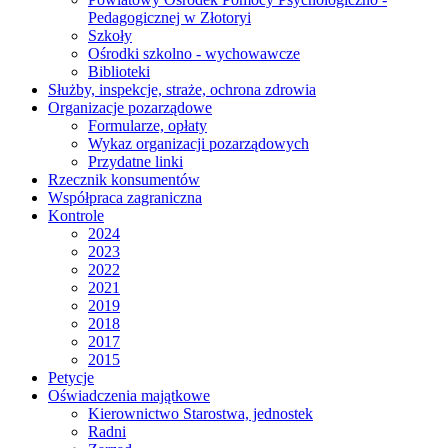
Pedagogicznej w Złotoryi
Szkoły
Ośrodki szkolno - wychowawcze
Biblioteki
Służby, inspekcje, straże, ochrona zdrowia
Organizacje pozarządowe
Formularze, opłaty
Wykaz organizacji pozarządowych
Przydatne linki
Rzecznik konsumentów
Współpraca zagraniczna
Kontrole
2024
2023
2022
2021
2019
2018
2017
2015
Petycje
Oświadczenia majątkowe
Kierownictwo Starostwa, jednostek
Radni