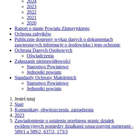
2024
2023
2022
2021
2020
Raport o stanie Powiatu Złotoryjskiego
Ochrona zabytków
Publicznie dostępny wykaz danych o dokumentach
zawierających informacje o środowisku i jego ochronie
Ochrona Danych Osobowych
Oświadczenia
Zgłaszanie nieprawidłowości
Starostwo Powiatowe
Jednostki powiatu
Standardy Ochrony Małoletnich
Starostwo Powiatowe
Jednostki powiatu
Jesteś tutaj
Start
Komunikaty, obwieszczenia, zarządzenia
2023
Zawiadomienie o ustaleniu przebiegu granic działek
ewidencyjnych pomiędzy działkami oznaczonymi numerami -
589/1 a 589/2, 637/2, 173/3