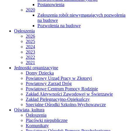
Postanowienia
2020
Zgłoszenia robót niewymagających pozwolenia
na budowę
Pozwolenia na budowę
Ogłoszenia
2026
2025
2024
2023
2022
2021
Jednostki organizacyjne
Domy Dziecka
Powiatowy Urząd Pracy w Złotoryi
Powiatowy Zarząd Dróg
Powiatowe Centrum Pomocy Rodzinie
Zakład Aktywności Zawodowej w Świerzawie
Zakład Pielęgnacyjno-Opiekuńczy
Specjalne Ośrodki Szkolno-Wychowawcze
Oświata, kultura
Ogłoszenia
Placówki niepubliczne
Komunikaty
Powiatowy Ośrodek Pomocy Psychologiczno -