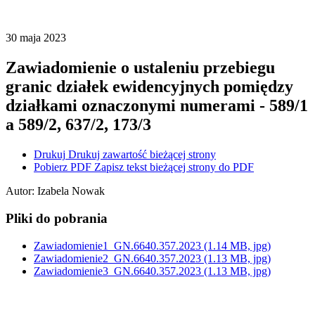
30
maja
2023
Zawiadomienie o ustaleniu przebiegu
granic działek ewidencyjnych pomiędzy
działkami oznaczonymi numerami - 589/1
a 589/2, 637/2, 173/3
Drukuj
Drukuj zawartość bieżącej strony
Pobierz PDF
Zapisz tekst bieżącej strony do PDF
Autor
:
Izabela Nowak
Pliki do pobrania
Zawiadomienie1_GN.6640.357.2023
(1.14 MB, jpg)
Zawiadomienie2_GN.6640.357.2023
(1.13 MB, jpg)
Zawiadomienie3_GN.6640.357.2023
(1.13 MB, jpg)