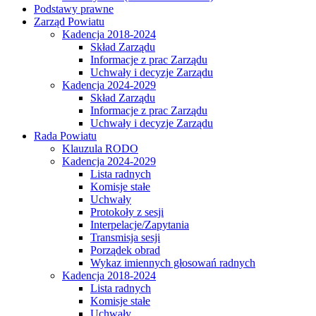
Podstawy prawne
Zarząd Powiatu
Kadencja 2018-2024
Skład Zarządu
Informacje z prac Zarządu
Uchwały i decyzje Zarządu
Kadencja 2024-2029
Skład Zarządu
Informacje z prac Zarządu
Uchwały i decyzje Zarządu
Rada Powiatu
Klauzula RODO
Kadencja 2024-2029
Lista radnych
Komisje stałe
Uchwały
Protokoły z sesji
Interpelacje/Zapytania
Transmisja sesji
Porządek obrad
Wykaz imiennych głosowań radnych
Kadencja 2018-2024
Lista radnych
Komisje stałe
Uchwały